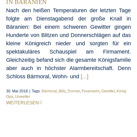
IN BÄRANIEN
Nach den heißen Temperaturen der letzten Tage
folgte am Dienstagabend der große Knall in
Bäranien: Bei einem schweren Gewitter gingen
Hunderte von Blitzen und Donnerschlägen auf das
kleine Königreich nieder und sorgten für ein
spektakuläres Schauspiel am Firmament.
Gleichzeitig befand sich die gesamte Königsfamilie
aber auch in höchster Alarmbereitschaft. Denn
Schloss Bärmoral, Wohn- und
[...]
30. Mai 2018
|
Tags:
Bärmoral
,
Blitz
,
Donner
,
Feuerwehr
,
Gewitter
,
König
Opa
,
Unwetter
WEITERLESEN
Bauarbeiten auf Schloss Bärmoral