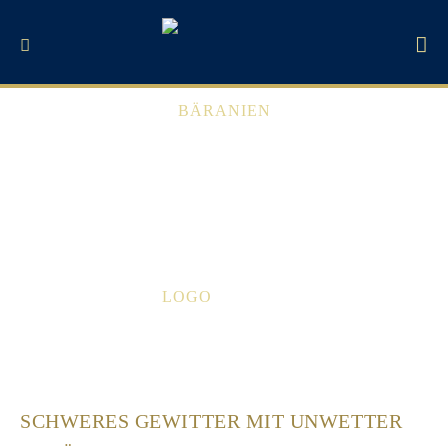
Zum
Schweres Gewitter mit Unwetter in
Inhalt
springen
Bäranien
SCHWERES GEWITTER MIT UNWETTER