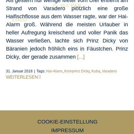
Als gestern nur wenige Meter vom Ufer entfernt am
SUCHEN
Strand von Varadero plötzlich eine große
Haifischflosse aus dem Wasser ragte, war der Hai-
Alarm groß. Während die meisten Urlauber in
heller Aufregung kreischend und voller Panik das
Wasser verließen, lachte sich Prinz Dicky von
Bäranien jedoch fröhlich eins in Fäustchen. Prinz
Dicky, der gerade zusammen
[...]
31. Januar 2018
|
Tags:
Hai-Alarm
,
Kronprinz Dicky
,
Kuba
,
Varadero
WEITERLESEN
COOKIE-EINSTELLUNG
IMPRESSUM