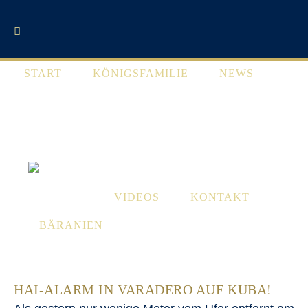
Zum
Inhalt
Hai-Alarm in Varadero auf Kuba!
springen
START
KÖNIGSFAMILIE
NEWS
VIDEOS
KONTAKT
HAI-ALARM IN VARADERO AUF KUBA!