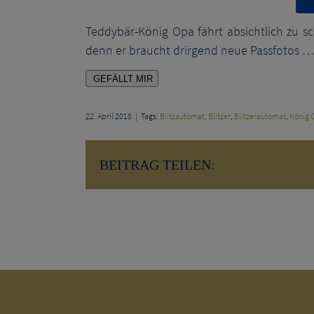
Ted­dy­bär-König Opa fährt absicht­lich zu schn
denn er braucht drir­gend neue Passfotos …
GEFÄLLT MIR
22. April 2018
|
Tags:
Blitzautomat
,
Blitzer
,
Blitzerautomat
,
König 
BEITRAG TEILEN: