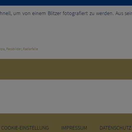
ell, um von einem Blit­zer foto­gra­fiert zu wer­den. Aus sei­ne
Opa
,
Passbilder
,
Radarfalle
COOKIE-EINSTELLUNG
IMPRESSUM
DATENSCHUTZ