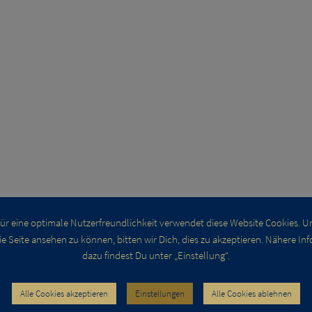
ür eine optimale Nutzerfreundlichkeit verwendet diese Website Cookies. 
ie Seite ansehen zu können, bitten wir Dich, dies zu akzeptieren. Nähere Inf
dazu findest Du unter „Einstellung“.
-KÖNIG OPA I. UND DER BLI
Alle Cookies akzeptieren
Einstellungen
Alle Cookies ablehnen