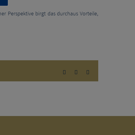
r Per­spek­ti­ve birgt das durch­aus Vor­tei­le,
Facebook
Pinterest
E-
Mail